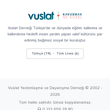
fız Yetiştiriyorum
Dev Külliye Projesi
Kur’an-ı
Vuslat Derneği Türkiye'de ve dünyada eğitim, kalkınma ve
kalkındırma hedefli insani yardım yapan vakıf kültürünü şiar
edinmiş bağımsız sosyal bir kuruluştur.
Türkçe (TR) - Türk Lirası (₺)
Vuslat Yardımlaşma ve Dayanışma Derneği © 2002 -
2026
Tüm hakkı saklıdır. İzinsiz kopyalanamaz.
0 212 659 28 80