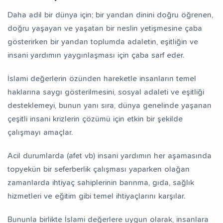
Daha adil bir dünya için; bir yandan dinini doğru öğrenen,
fız Yetiştiriyorum
Dev Külliye Projesi
Kur’an-ı
doğru yaşayan ve yaşatan bir neslin yetişmesine çaba
gösterirken bir yandan toplumda adaletin, eşitliğin ve
insani yardımın yaygınlaşması için çaba sarf eder.
İslami değerlerin özünden hareketle insanların temel
haklarına saygı gösterilmesini, sosyal adaleti ve eşitliği
desteklemeyi, bunun yanı sıra, dünya genelinde yaşanan
çeşitli insani krizlerin çözümü için etkin bir şekilde
çalışmayı amaçlar.
Acil durumlarda (afet vb) insani yardımın her aşamasında
topyekün bir seferberlik çalışması yaparken olağan
zamanlarda ihtiyaç sahiplerinin barınma, gıda, sağlık
hizmetleri ve eğitim gibi temel ihtiyaçlarını karşılar.
Bununla birlikte İslami değerlere uygun olarak, insanlara