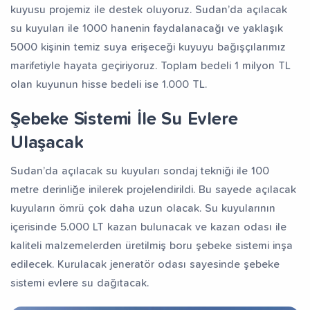
kuyusu projemiz ile destek oluyoruz. Sudan’da açılacak
fız Yetiştiriyorum
Dev Külliye Projesi
Kur’an-ı
su kuyuları ile 1000 hanenin faydalanacağı ve yaklaşık
5000 kişinin temiz suya erişeceği kuyuyu bağışçılarımız
marifetiyle hayata geçiriyoruz. Toplam bedeli 1 milyon TL
olan kuyunun hisse bedeli ise 1.000 TL.
Şebeke Sistemi İle Su Evlere
Ulaşacak
Sudan’da açılacak su kuyuları sondaj tekniği ile 100
metre derinliğe inilerek projelendirildi. Bu sayede açılacak
kuyuların ömrü çok daha uzun olacak. Su kuyularının
içerisinde 5.000 LT kazan bulunacak ve kazan odası ile
kaliteli malzemelerden üretilmiş boru şebeke sistemi inşa
edilecek. Kurulacak jeneratör odası sayesinde şebeke
sistemi evlere su dağıtacak.