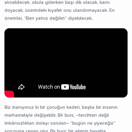
alınabilecek, okula giderken başı dik olacak, karnı
doyacak, üzerindeki kıyafet onu utandırmayacak. En
önemlisi, “Ben yalnız değilim” diyebilecek.
Biz inanıyoruz ki bir çocuğun kaderi, başka bir insanın
merhametiyle değişebilir. Bir burs, –tercihten değil
imkânsızlıktan dolayı sorulan– “bugün ne yiyeceğiz”
sorusuna cevap olur. Bir burs; bir ailenin hayatta