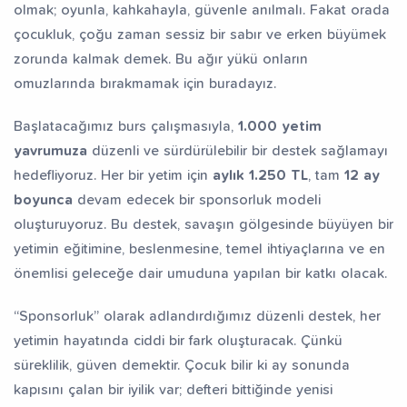
olmak; oyunla, kahkahayla, güvenle anılmalı. Fakat orada
fız Yetiştiriyorum
Dev Külliye Projesi
Kur’an-ı
çocukluk, çoğu zaman sessiz bir sabır ve erken büyümek
zorunda kalmak demek. Bu ağır yükü onların
omuzlarında bırakmamak için buradayız.
Başlatacağımız burs çalışmasıyla,
1.000 yetim
yavrumuza
düzenli ve sürdürülebilir bir destek sağlamayı
hedefliyoruz. Her bir yetim için
aylık 1.250 TL
, tam
12 ay
boyunca
devam edecek bir sponsorluk modeli
oluşturuyoruz. Bu destek, savaşın gölgesinde büyüyen bir
yetimin eğitimine, beslenmesine, temel ihtiyaçlarına ve en
önemlisi geleceğe dair umuduna yapılan bir katkı olacak.
“Sponsorluk” olarak adlandırdığımız düzenli destek, her
yetimin hayatında ciddi bir fark oluşturacak. Çünkü
süreklilik, güven demektir. Çocuk bilir ki ay sonunda
kapısını çalan bir iyilik var; defteri bittiğinde yenisi