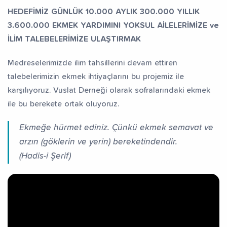
HEDEFİMİZ GÜNLÜK 10.000 AYLIK 300.000 YILLIK
3.600.000 EKMEK YARDIMINI YOKSUL AİLELERİMİZE ve
İLİM TALEBELERİMİZE ULAŞTIRMAK
Medreselerimizde ilim tahsillerini devam ettiren
talebelerimizin ekmek ihtiyaçlarını bu projemiz ile
karşılıyoruz. Vuslat Derneği olarak sofralarındaki ekmek
ile bu berekete ortak oluyoruz.
Ekmeğe hürmet ediniz. Çünkü ekmek semavat ve
arzın (göklerin ve yerin) bereketindendir.
(Hadis-i Şerif)