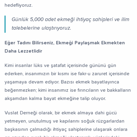
hedefliyoruz.
fız Yetiştiriyorum
Dev Külliye Projesi
Kur’an-ı
Günlük 5,000 adet ekmeği ihtiyaç sahipleri ve ilim
talebelerine ulaştırıyoruz.
Eğer Tadını Bilirseniz, Ekmeği Paylaşmak Ekmekten
Daha Lezzetlidir
Kimi insanlar lüks ve şatafat içerisinde gününü gün
ederken, insanımızın bir kısmı ise fakr-u zaruret içerisinde
yaşamaya devam ediyor. Bazısı ekmek bayatlayınca
beğenmezken; kimi insanımız ise fırıncıların ve bakkalların
akşamdan kalma bayat ekmeğine talip oluyor.
Vuslat Derneği olarak, bir ekmek almaya dahi gücü
yetmeyen, unutulmuş ve kapılarını soğuk rüzgarlardan
başkasının çalmadığı ihtiyaç sahiplerine ulaşarak onlara