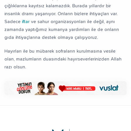
çığlıklarına kayıtsız kalamazdık. Burada yıllardır bir
fız Yetiştiriyorum
Dev Külliye Projesi
Kur’an-ı
insanlık dramı yaşanıyor. Onların bizlere ihtiyaçları var.
Sadece
iftar
ve sahur organizasyonları ile değil, aynı
zamanda yaptığımız kumanya yardımları ile de onların
gıda ihtiyaçlarına destek olmaya çalışıyoruz.
Hayırları ile bu mübarek sofraların kurulmasına vesile
olan, mazlumların duasındaki hayırseverlerinizden Allah
razı olsun.