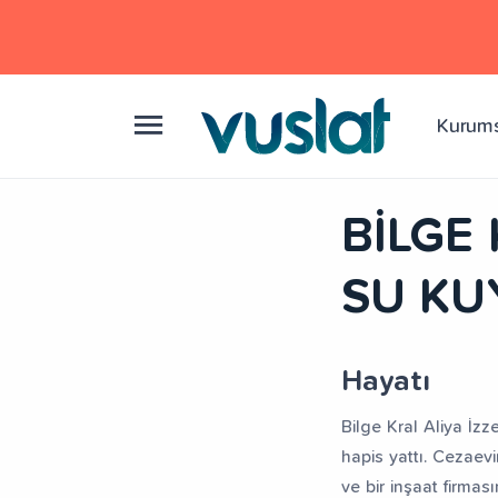
Kurum
BİLGE
SU KUY
Hayatı
Bilge Kral Aliya İz
hapis yattı. Cezaevi
ve bir inşaat firmas