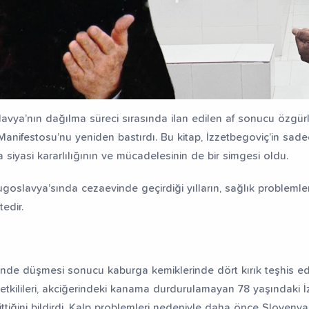
avya’nın dağılma süreci sırasında ilan edilen af sonucu özgü
anifestosu’nu yeniden bastırdı. Bu kitap, İzzetbegoviç’in sadec
 siyasi kararlılığının ve mücadelesinin de bir simgesi oldu.
slavya’sında cezaevinde geçirdiği yılların, sağlık problemler
tedir.
vinde düşmesi sonucu kaburga kemiklerinde dört kırık teşhis e
 yetkilileri, akciğerindeki kanama durdurulamayan 78 yaşındaki İ
ittiğini bildirdi. Kalp problemleri nedeniyle daha önce Sloveny