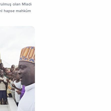
urulmuş olan Mladi
 yıl hapse mahkûm