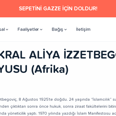
SEPETİNİ GAZZE İÇİN DOLDUR!
sal
Faaliyetler
Bağış
İletişim
 KRAL ALİYA İZZETBE
USU (Afrika)
zetbegoviç, 8 Ağustos 1925’te doğdu. 24 yaşında “İslamcılık” s
nden çıktıktan sonra önce hukuk, sonra ziraat fakültelerini bitird
ında yöneticilik yaptı. 1970 yılında yazdığı İslam Manifestosu adl