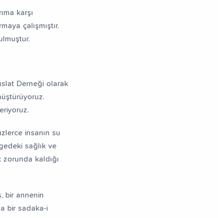
rıma karşı
maya çalışmıştır.
ulmuştur.
uslat Derneği olarak
nüştürüyoruz.
eriyoruz.
üzlerce insanın su
lgedeki sağlık ve
k zorunda kaldığı
, bir annenin
a bir sadaka-i