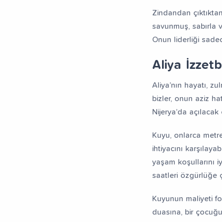
Zindandan çıktıktan
savunmuş, sabırla v
Onun liderliği sadec
Aliya İzzet
Aliya’nın hayatı, z
bizler, onun aziz h
Nijerya’da açılacak
Kuyu, onlarca metre
ihtiyacını karşılaya
yaşam koşullarını i
saatleri özgürlüğe 
Kuyunun maliyeti fon
duasına, bir çocuğu