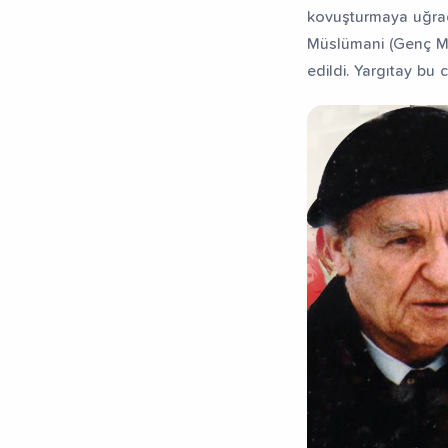
kovuşturmaya uğrad
Müslümani (Genç Mü
edildi. Yargıtay bu c