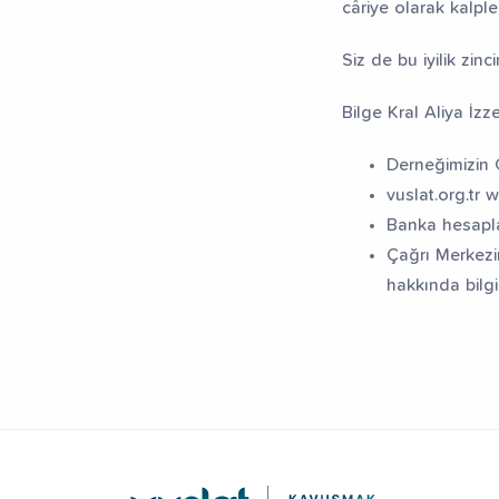
câriye olarak kalpl
Siz de bu iyilik zin
Bilge Kral Aliya İz
Derneğimizin G
vuslat.org.tr 
Banka hesapla
Çağrı Merkezi
hakkında bilgi 