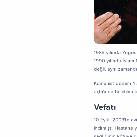
1989 yılında Yugosl
1990 yılında İslam M
değil, aynı zamanda
Komünist dönem Yugo
açtığı da belirtilmek
Vefatı
10 Eylül 2003'te e
incitmişti. Hastane
sağlığının kötüye g