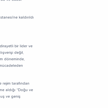
tanesi’ne kaldırıldı
rayetli bir lider ve
şverişi değil,
ejim döneminde,
en mücadeleden
e rejim tarafından
eme aldığı “Doğu ve
muş ve geniş