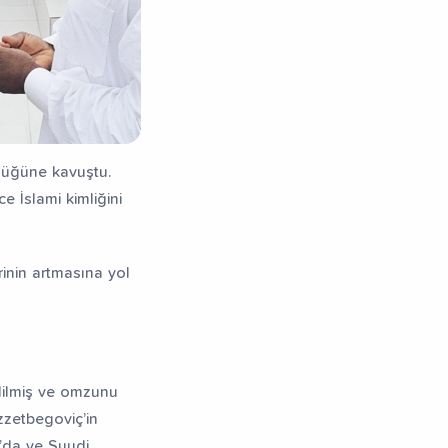
rlüğüne kavuştu.
e İslami kimliğini
inin artmasına yol
dilmiş ve omzunu
zzetbegoviç’in
a’da ve Suudi