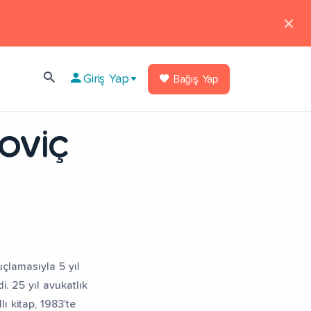
Giriş Yap
Bağış Yap
GOVİÇ
uçlamasıyla 5 yıl
i. 25 yıl avukatlık
ı kitap, 1983’te