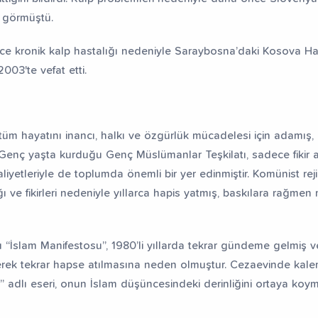
i görmüştü.
ce kronik kalp hastalığı nedeniyle Saraybosna’daki Kosova Has
003'te vefat etti.
tüm hayatını inancı, halkı ve özgürlük mücadelesi için adamış, di
enç yaşta kurduğu Genç Müslümanlar Teşkilatı, sadece fikir alı
aliyetleriyle de toplumda önemli bir yer edinmiştir. Komünist r
ığı ve fikirleri nedeniyle yıllarca hapis yatmış, baskılara rağm
ı “İslam Manifestosu”, 1980’li yıllarda tekrar gündeme gelmiş v
lerek tekrar hapse atılmasına neden olmuştur. Cezaevinde kal
” adlı eseri, onun İslam düşüncesindeki derinliğini ortaya koy