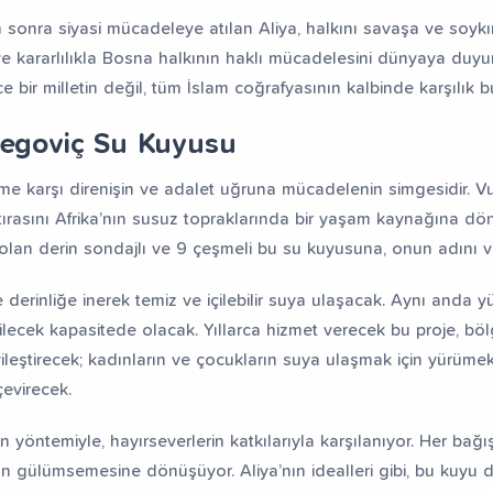
 sonra siyasi mücadeleye atılan Aliya, halkını savaşa ve soykı
e kararlılıkla Bosna halkının haklı mücadelesini dünyaya duyur
e bir milletin değil, tüm İslam coğrafyasının kalbinde karşılık b
begoviç Su Kuyusu
ulme karşı direnişin ve adalet uğruna mücadelenin simgesidir. V
atırasını Afrika’nın susuz topraklarında bir yaşam kaynağına dö
 olan derin sondajlı ve 9 çeşmeli bu su kuyusuna, onun adını v
 derinliğe inerek temiz ve içilebilir suya ulaşacak. Aynı anda y
bilecek kapasitede olacak. Yıllarca hizmet verecek bu proje, bö
yileştirecek; kadınların ve çocukların suya ulaşmak için yürüme
çevirecek.
 yöntemiyle, hayırseverlerin katkılarıyla karşılanıyor. Her bağış
n gülümsemesine dönüşüyor. Aliya’nın idealleri gibi, bu kuyu d