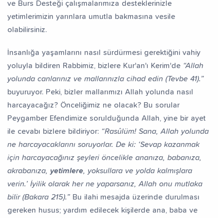
ve Burs Desteği çalışmalarımıza desteklerinizle
yetimlerimizin yarınlara umutla bakmasına vesile
fız Yetiştiriyorum
Dev Külliye Projesi
Kur’an-ı
olabilirsiniz.
İnsanlığa yaşamlarını nasıl sürdürmesi gerektiğini vahiy
yoluyla bildiren Rabbimiz, bizlere Kur'an'ı Kerim'de
“Allah
yolunda canlarınız ve mallarınızla cihad edin (Tevbe 41).”
buyuruyor. Peki, bizler mallarımızı Allah yolunda nasıl
harcayacağız? Önceliğimiz ne olacak? Bu sorular
Peygamber Efendimize sorulduğunda Allah, yine bir ayet
ile cevabı bizlere bildiriyor:
“Rasûlüm! Sana, Allah yolunda
ne harcayacaklarını soruyorlar. De ki: ‘Sevap kazanmak
için harcayacağınız şeyleri öncelikle ananıza, babanıza,
akrabanıza,
yetimlere
, yoksullara ve yolda kalmışlara
verin.’ İyilik olarak her ne yaparsanız, Allah onu mutlaka
bilir (Bakara 215).”
Bu ilahi mesajda üzerinde durulması
gereken husus; yardım edilecek kişilerde ana, baba ve