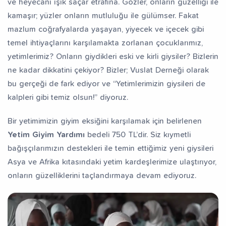
ve heyecanı ışık saçar etrafına. Gözler, onların güzelliği ile
kamaşır; yüzler onların mutluluğu ile gülümser. Fakat
mazlum coğrafyalarda yaşayan, yiyecek ve içecek gibi
temel ihtiyaçlarını karşılamakta zorlanan çocuklarımız,
yetimlerimiz? Onların giydikleri eski ve kirli giysiler? Bizlerin
ne kadar dikkatini çekiyor? Bizler; Vuslat Derneği olarak
bu gerçeği de fark ediyor ve “Yetimlerimizin giysileri de
kalpleri gibi temiz olsun!” diyoruz.
Bir yetimimizin giyim eksiğini karşılamak için belirlenen
Yetim Giyim Yardımı
bedeli 750 TL’dir. Siz kıymetli
bağışçılarımızın destekleri ile temin ettiğimiz yeni giysileri
Asya ve Afrika kıtasındaki yetim kardeşlerimize ulaştırıyor,
onların güzelliklerini taçlandırmaya devam ediyoruz.