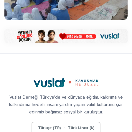
fız Yetiştiriyorum
Dev Külliye Projesi
Kur’an-ı
Vuslat Derneği Türkiye'de ve dünyada eğitim, kalkınma ve
kalkındırma hedefli insani yardım yapan vakıf kültürünü şiar
edinmiş bağımsız sosyal bir kuruluştur.
Türkçe (TR) - Türk Lirası (₺)