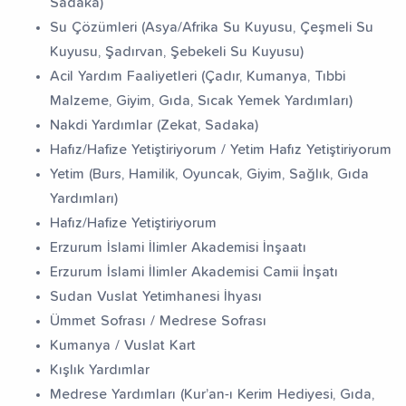
Sadaka)
Su Çözümleri (Asya/Afrika Su Kuyusu, Çeşmeli Su
fız Yetiştiriyorum
Dev Külliye Projesi
Kur’an-ı
Kuyusu, Şadırvan, Şebekeli Su Kuyusu)
Acil Yardım Faaliyetleri (Çadır, Kumanya, Tıbbi
Malzeme, Giyim, Gıda, Sıcak Yemek Yardımları)
Nakdi Yardımlar (Zekat, Sadaka)
Hafız/Hafize Yetiştiriyorum / Yetim Hafız Yetiştiriyorum
Yetim (Burs, Hamilik, Oyuncak, Giyim, Sağlık, Gıda
Yardımları)
Hafız/Hafize Yetiştiriyorum
Erzurum İslami İlimler Akademisi İnşaatı
Erzurum İslami İlimler Akademisi Camii İnşatı
Sudan Vuslat Yetimhanesi İhyası
Ümmet Sofrası / Medrese Sofrası
Kumanya / Vuslat Kart
Kışlık Yardımlar
Medrese Yardımları (Kur’an-ı Kerim Hediyesi, Gıda,