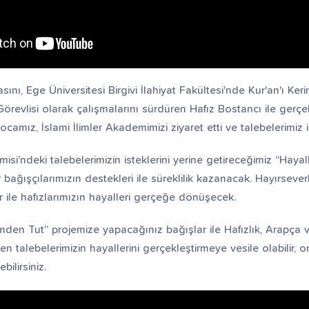
sını, Ege Üniversitesi Birgivi İlahiyat Fakültesi'nde Kur'an'ı Ker
revlisi olarak çalışmalarını sürdüren Hafız Bostancı ile gerçek
ocamız, İslami İlimler Akademimizi ziyaret etti ve talebelerimiz
misi’ndeki talebelerimizin isteklerini yerine getireceğimiz “Haya
 bağışçılarımızın destekleri ile süreklilik kazanacak. Hayırsever
r ile hafızlarımızın hayalleri gerçeğe dönüşecek.
mden Tut” projemize yapacağınız bağışlar ile Hafızlık, Arapça ve
n talebelerimizin hayallerini gerçekleştirmeye vesile olabilir, o
ilirsiniz.