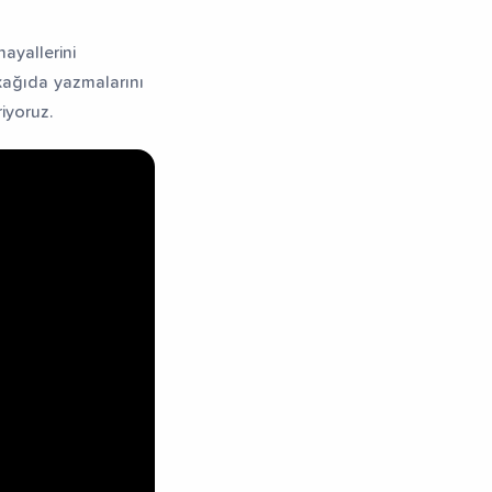
ayallerini
 kağıda yazmalarını
riyoruz.