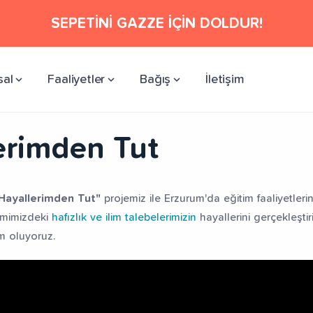
SEPETİNİ GAZZE İÇİN DOLDUR!
sal
Faaliyetler
Bağış
İletişim
erimden Tut
Hayallerimden Tut"
projemiz ile Erzurum'da eğitim faaliyetle
emimizdeki
hafızlık ve ilim talebelerimizin
hayallerini gerçekleştir
m oluyoruz.