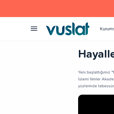
Kurum
Hayall
Yeni başlattığımız
"
İslami İlimler Akad
yüzlerinde tebessü