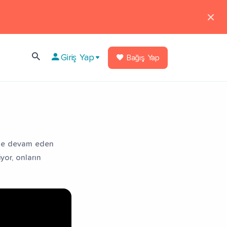
Giriş Yap
Bağış Yap
rine devam eden
iyor, onların