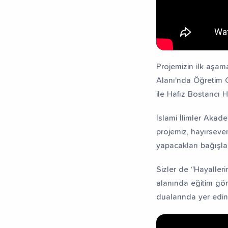
Projemizin ilk aşama
Alanı'nda Öğretim Gö
ile Hafız Bostancı H
İslami İlimler Akade
projemiz, hayırsever
yapacakları bağışla
Sizler de “Hayalleri
alanında eğitim göre
dualarında yer edineb