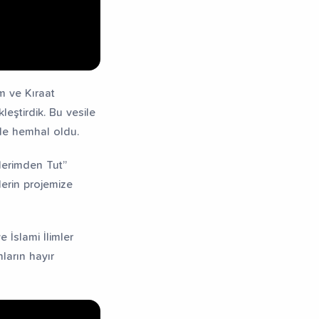
im ve Kıraat
leştirdik. Bu vesile
 ile hemhal oldu.
llerimden Tut”
lerin projemize
 İslami İlimler
nların hayır