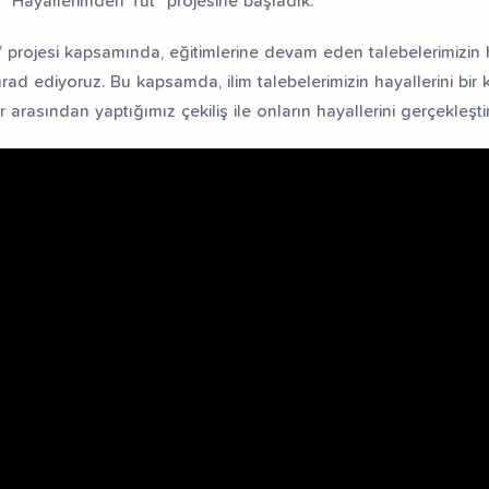
n “Hayallerimden Tut” projesine başladık.
 projesi kapsamında, eğitimlerine devam eden talebelerimizin h
rad ediyoruz. Bu kapsamda, ilim talebelerimizin hayallerini bir
r arasından yaptığımız çekiliş ile onların hayallerini gerçekleşti