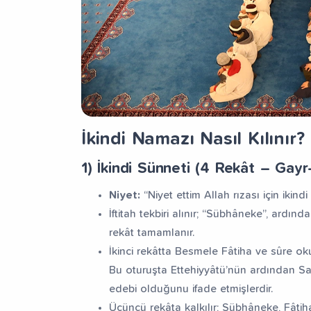
İkindi Namazı Nasıl Kılınır?
1) İkindi Sünneti (4 Rekât – Gay
Niyet:
“Niyet ettim Allah rızası için ikind
İftitah tekbiri alınır; “Sübhâneke”, ardı
rekât tamamlanır.
İkinci rekâtta Besmele Fâtiha ve sûre ok
Bu oturuşta Ettehiyyâtü’nün ardından Sall
edebi olduğunu ifade etmişlerdir.
Üçüncü rekâta kalkılır; Sübhâneke, Fâtih