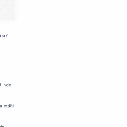
arif
âlinde
 ettiği
tin