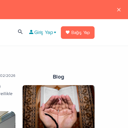
Giriş Yap
Bağış Yap
02/2026
Blog
ş
llikle