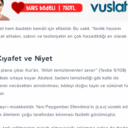
 hem ibadetin kemâli için efdaldir. Bu vakit, “fanilik hissinin
el ahlakın, sabrın ve teslimiyetin en çok hissedildiği an olarak t
ıyafet ve Niyet
plana çıkar. Kur’ân,
“Allah temizlenenleri sever”
(Tevbe 9/108)
tibatı ortaya koyar. Abdest, bedeni temizlediği gibi kalbi de
isenin necâsetten arındırılması, kıbleyi doğru tayin ve sükûnet h
ar.
r-i müekkeddir. Yani Peygamber Efendimiz’in (s.a.v) sürekli eda
 âlimlerin çoğu tarafından kılınması faziletli görülmüştür.
u, terk edilmesinin günah olmayacağı anlamına gelse de ibade