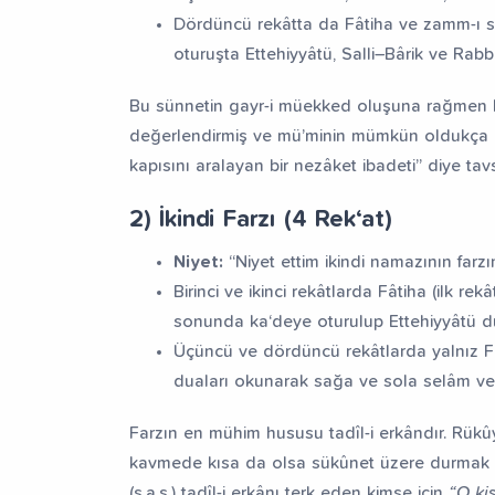
Dördüncü rekâtta da Fâtiha ve zamm-ı 
oturuşta Ettehiyyâtü, Salli–Bârik ve Rabb
Bu sünnetin gayr-i müekked oluşuna rağmen bi
değerlendirmiş ve mü’minin mümkün oldukça ih
kapısını aralayan bir nezâket ibadeti” diye tavsi
2) İkindi Farzı (4 Rek‘at)
Niyet:
“Niyet ettim ikindi namazının farzı
Birinci ve ikinci rekâtlarda Fâtiha (ilk r
sonunda ka‘deye oturulup Ettehiyyâtü d
Üçüncü ve dördüncü rekâtlarda yalnız Fâ
duaları okunarak sağa ve sola selâm veri
Farzın en mühim hususu tadîl-i erkândır. Rük
kavmede kısa da olsa sükûnet üzere durmak n
(s.a.s.) tadîl-i erkânı terk eden kimse için
“O ki