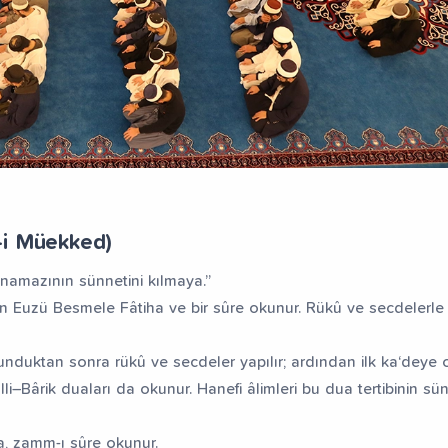
r-i Müekked)
i namazının sünnetini kılmaya.”
ndan Euzü Besmele Fâtiha ve bir sûre okunur. Rükû ve secdelerle b
unduktan sonra rükû ve secdeler yapılır; ardından ilk ka‘deye o
i–Bârik duaları da okunur. Hanefi âlimleri bu dua tertibinin sü
a, zamm-ı sûre okunur.