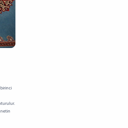
irinci
turulur.
nnetin