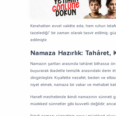
Kerahatten evvel vakitte eda, hem ruhun letafeti
tazelediği” bir zaman olarak tasvir edilmiş; güz
edilmiştir.
Namaza Hazırlık: Tahâret, K
Namazın şartları arasında tahâret bilhassa ön 
buyurarak ibadetle temizlik arasındaki derin ir
dinginleştirir. Kıyafette nezafet, beden ve elb
niyet etmek, namaza bir vakar ve mehabet kat
Hanefi mezhebinde ikindi namazının sünneti gay
müekked sünnetler gibi kuvvetli değildir; ancak
İkindi namazı sünnetinin gayr-i müekked oluş