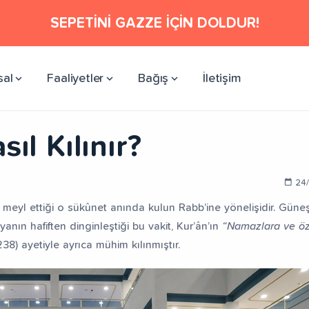
SEPETİNİ GAZZE İÇİN DOLDUR!
sal
Faaliyetler
Bağış
İletişim
ıl Kılınır?
24/
eyl ettiği o sükûnet anında kulun Rabb’ine yönelişidir. Güne
yanın hafiften dinginleştiği bu vakit, Kur’ân’ın
“Namazlara ve öze
8) ayetiyle ayrıca mühim kılınmıştır.