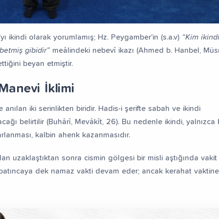
yı ikindi olarak yorumlamış; Hz. Peygamber’in (s.a.v)
“Kim ikind
betmiş gibidir”
meâlindeki nebevî ikazı (Ahmed b. Hanbel, Mü
iğini beyan etmiştir.
Manevi İklimi
 anılan iki serinlikten biridir. Hadis-i şerifte sabah ve ikindi
ı belirtilir (Buhârî, Mevâkît, 26). Bu nedenle ikindi, yalnızca b
arlanması, kalbin ahenk kazanmasıdır.
uzaklaştıktan sonra cismin gölgesi bir misli aştığında vakit g
 batıncaya dek namaz vakti devam eder; ancak kerahat vaktine 