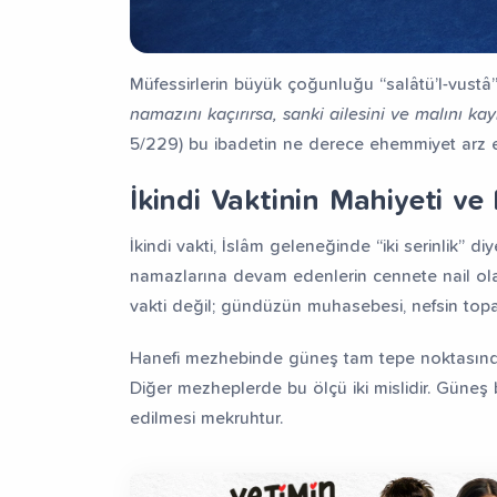
Müfessirlerin büyük çoğunluğu “salâtü’l-vustâ”
namazını kaçırırsa, sanki ailesini ve malını kay
5/229) bu ibadetin ne derece ehemmiyet arz ett
İkindi Vaktinin Mahiyeti ve 
İkindi vakti, İslâm geleneğinde “iki serinlik” diye
namazlarına devam edenlerin cennete nail olacağ
vakti değil; gündüzün muhasebesi, nefsin top
Hanefi mezhebinde güneş tam tepe noktasından 
Diğer mezheplerde bu ölçü iki mislidir. Güneş
edilmesi mekruhtur.