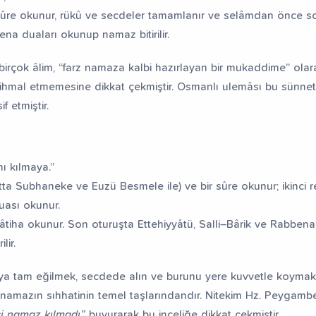
sûre okunur, rükû ve secdeler tamamlanır ve selâmdan önce s
ena duaları okunup namaz bitirilir.
rçok âlim, “farz namaza kalbi hazırlayan bir mukaddime” olar
mal etmemesine dikkat çekmiştir. Osmanlı ulemâsı bu sünneti
f etmiştir.
nı kılmaya.”
ekâtta Subhaneke ve Euzü Besmele ile) ve bir sûre okunur; ikinci r
uası okunur.
tiha okunur. Son oturuşta Ettehiyyâtü, Salli–Bârik ve Rabbena
lir.
ûya tam eğilmek, secdede alın ve burunu yere kuvvetle koymak
amazın sıhhatinin temel taşlarındandır. Nitekim Hz. Peygamb
şi namaz kılmadı”
buyurarak bu inceliğe dikkat çekmiştir.