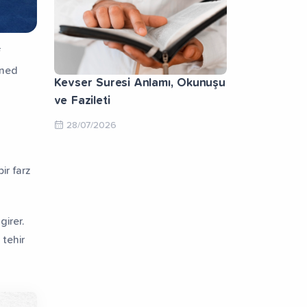
i
sned
Kevser Suresi Anlamı, Okunuşu
ve Fazileti
28/07/2026
ir farz
irer.
tehir