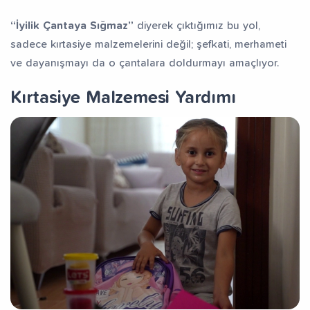
fız Yetiştiriyorum
Dev Külliye Projesi
Kur’an-ı
“İyilik Çantaya Sığmaz”
diyerek çıktığımız bu yol,
sadece kırtasiye malzemelerini değil; şefkati, merhameti
ve dayanışmayı da o çantalara doldurmayı amaçlıyor.
Kırtasiye Malzemesi Yardımı