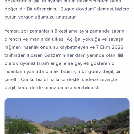
gözlerindeki ışık, dünyanın bütün hazinelerinden daha
değerlidir. Bir öğrencinin, “Bugün doydum” demesi, bizlere
bütün yorgunluğumuzu unutturur.
Yemen, zor zamanların ülkesi ama aynı zamanda sabrın,
direncin ve imanın da ülkesi. Açlığa, yokluğa ve savaşa
rağmen insanlık onurunu kaybetmeyen ve 7 Ekim 2023
tarihinden itibaren Gazze'nin her daim yanında olan, fiili
olarak siyonist İsrail'i engelleme gayreti gösteren o
insanların yanında olmak, bizim için bir görev değil, bir
şereftir. Çünkü biz biliriz ki kardeşlik, sadece sevinçte
değil, kederde de omuz omuza verebilmektir.