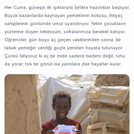
Her Cuma, güneşin ilk ışıklarıyla birlikte hazırlıklar başlıyor.
fız Yetiştiriyorum
Dev Külliye Projesi
Kur’an-ı
Büyük kazanlarda kaynayan yemeklerin kokusu, ihtiyaç
sahiplerinin gönlünde umut uyandırıyor. Yetim çocukların
yüzlerine düşen tebessüm, sofralarımıza bereket katıyor.
Öğrenciler, gün boyu aç geçen vakitlerinden sonra, bir
tabak yemeğin verdiği güçle yeniden hayata tutunuyor.
Çünkü biliyoruz ki aç bir mide sadece bedeni değil, ruhu
da yorar; tok bir gönül ise yarınlara dair hayaller kurar.