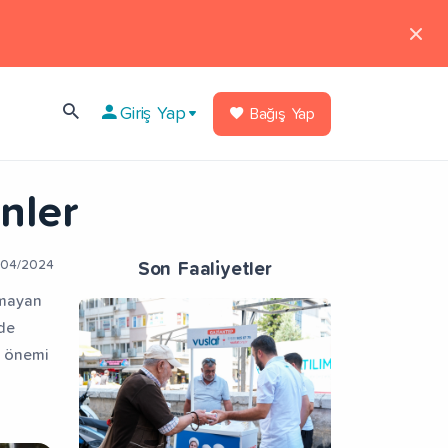
Giriş Yap
Bağış Yap
nler
/04/2024
Son Faaliyetler
lmayan
ade
e önemi