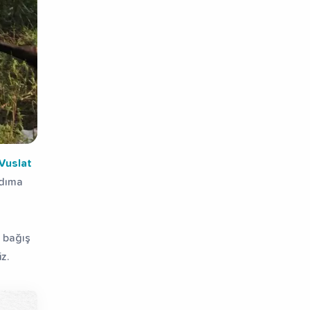
Vuslat
rdıma
 bağış
z.