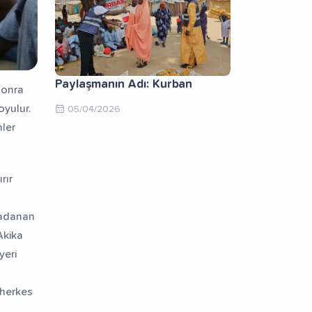
Paylaşmanın Adı: Kurban
sonra
yulur.
05/04/2026
nler
rır
 adanan
Akika
yeri
 herkes