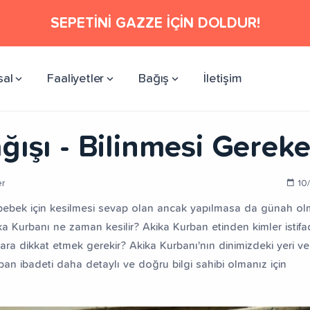
SEPETİNİ GAZZE İÇİN DOLDUR!
sal
Faaliyetler
Bağış
İletişim
ışı - Bilinmesi Gereke
er
10
bebek için kesilmesi sevap olan ancak yapılmasa da günah o
ka Kurbanı ne zaman kesilir? Akika Kurban etinden kimler istif
ara dikkat etmek gerekir? Akika Kurbanı'nın dinimizdeki yeri v
an ibadeti daha detaylı ve doğru bilgi sahibi olmanız için