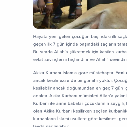
Hayata yeni gelen çocuğun başındaki ilk saçl
geçen ilk 7 gün içinde başındaki saçların tam
Bu sırada Allah’a şükretmek için kesilen kurba
evlat sevinçlerini taçlandırır ve Allah'ı sevindirir
Akika Kurbanı İslam’a göre müstehaptır.
Yeni
ancak kesilmezse de bir günahı yoktur. Çoc
kesilebilir ancak doğumundan en geç 7 gün içi
adaktır. Akika Kurbanı müminleri Allah’a yakınl
Kurbanı ile anne babalar çocuklarının saygılı, h
olan Akika Kurbanı kesilirken seçilen kurbanl
kurbanların İslami usullere göre kesilmesi ger
fayda sağlayabilir.