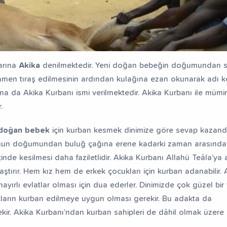
arına
Akika
denilmektedir. Yeni doğan bebeğin doğumundan 
amen tıraş edilmesinin ardından kulağına ezan okunarak adı ko
na da Akika Kurbanı ismi verilmektedir. Akika Kurbanı ile mümi
.
 doğan bebek
için kurban kesmek dinimize göre sevap kazandı
uğun doğumundan buluğ çağına erene kadarki zaman arasında
nde kesilmesi daha faziletlidir. Akika Kurbanı Allahü Teâla’ya
aştırır. Hem kız hem de erkek çocukları için kurban adanabilir. 
ayırlı evlatlar olması için dua ederler. Dinimizde çok güzel bir 
ıkların kurban edilmeye uygun olması gerekir. Bu adakta da
ekir. Akika Kurbanı’ndan kurban sahipleri de dâhil olmak üzere