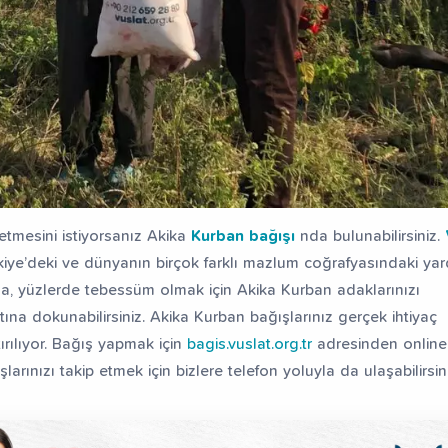
 etmesini istiyorsanız Akika
Kurban bağışı
nda bulunabilirsiniz.
kiye’deki ve dünyanın birçok farklı mazlum coğrafyasındaki ya
ua, yüzlerde tebessüm olmak için Akika Kurban adaklarınızı
ına dokunabilirsiniz. Akika Kurban bağışlarınız gerçek ihtiyaç
tırılıyor. Bağış yapmak için
bagis.vuslat.org.tr
adresinden online
larınızı takip etmek için bizlere telefon yoluyla da ulaşabilirsini