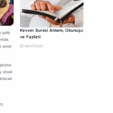
Kevser Suresi Anlamı, Okunuşu
iyilik;
ve Fazileti
lidir.
28/07/2026
az amel
tüphane
ş olsak
kılarak
im,