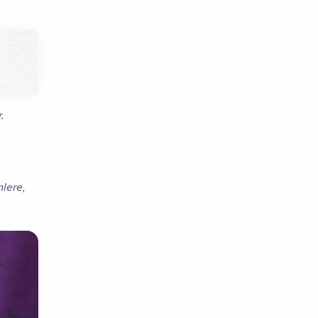
.
mlere,