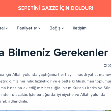
SEPETİNİ GAZZE İÇİN DOLDUR!
sal
Faaliyetler
Bağış
İletişim
 Bilmeniz Gerekenler
07
sı için Allah yolunda yaptığımız her hayır, maddi yahut manev
tirdiğimiz her iyilik faziletlidir ve elbette ki Müslüman toplu
a binasına eklediğimiz her tuğla, bizim Kur’an-ı Kerim ve Sünn
inden olacaktır. İşte bu uğurda; iyi niyetle ve Allah yolunda
rak adlandırılır.