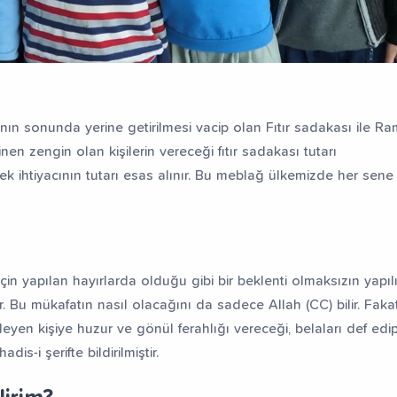
nın sonunda yerine getirilmesi vacip olan Fıtır sadakası ile R
n zengin olan kişilerin vereceği fıtır sadakası tutarı
k ihtiyacının tutarı esas alınır. Bu meblağ ülkemizde her sene
in yapılan hayırlarda olduğu gibi bir beklenti olmaksızın yapılı
ır. Bu mükafatın nasıl olacağını da sadece Allah (CC) bilir. Faka
şleyen kişiye huzur ve gönül ferahlığı vereceği, belaları def edi
is-i şerifte bildirilmiştir.