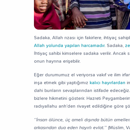
Sadaka, Allah rızası için fakirlere, ihtiyaç sahip
Allah yolunda yapılan harcamadır
. Sadaka,
ze
İhtiyaç sahibi kimselere sadaka verilir. Ancak 
onun hayrına erişebilir.
Eğer durumumuz el veriyorsa vakıf ve ilim irf
inşa etmek gibi yaptığımız
kalıcı hayırlardan
in
dahi bunların sevaplarından istifade edeceğiz.
bizlere hikmetini gösterir. Hazreti Peygamberi
radıyallahu anh’den rivayet edildiğine göre şö
‘’İnsan ölünce, üç ameli dışında bütün amellerin
arkasından dua eden hayırlı evlat.’’
(Müslim, Va