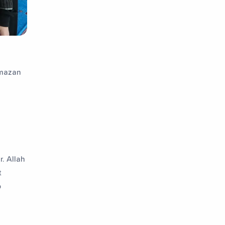
amazan
r. Allah
t
p