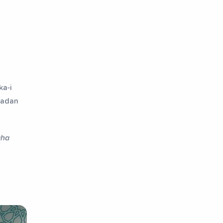
ka-i
akadan
aha