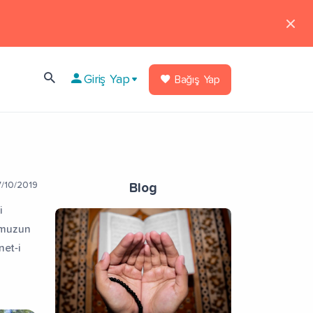
Giriş Yap
Bağış Yap
/10/2019
Blog
i
mumuzun
et-i