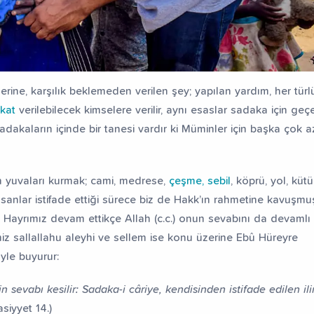
lerine, karşılık beklemeden verilen şey; yapılan yardım, her türlü 
kat
verilebilecek kimselere verilir, aynı esaslar sadaka için geçer
sadakaların içinde bir tanesi vardır ki Müminler için başka çok 
an yuvaları kurmak; cami, medrese,
çeşme, sebil
, köprü, yol, kü
sanlar istifade ettiği sürece biz de Hakk’ın rahmetine kavuşmu
 Hayrımız devam ettikçe Allah (c.c.) onun sevabını da devamlı 
miz sallallahu aleyhi ve sellem ise konu üzerine Ebû Hüreyre
yle buyurur:
 sevabı kesilir: Sadaka-i câriye, kendisinden istifade edilen il
siyyet 14.)