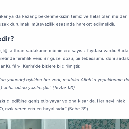
 çıkar ya da kazanç beklenmeksizin temiz ve helal olan maldan
uzak durulmalı, mütevazilik esasında hareket edilmelidir.
dir?
deşliği arttıran sadakanın müminlere sayısız faydası vardır. Sada
retinde ferahlık verir. Bir güzel sözü, bir tebessümü dahi sad
 Kur’ân-ı Kerim’de bizlere bildirilmiştir.
lah yolunda) aştıkları her vadi, mutlaka Allah’ın yaptıklarının d
r) onlar adına yazılmıştır.” (Tevbe 121)
kı dilediğine genişletip-yayar ve ona kısar da. Her neyi infak
O, rızık verenlerin en hayırlısıdır.” (Sebe 39)