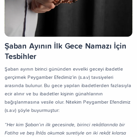
fız Yetiştiriyorum
Dev Külliye Projesi
Kur’an-ı
Şaban Ayının İlk Gece Namazı İçin
Tesbihler
Şaban ayının birinci gününden evvelki geceyi ibadetle
gerçirmek Peygamber Efedimiz’in (s.a.v) tavsiyeleri
arasında bulunur. Bu gece yapılan ibadetlerden fazlasıyla
ecir alınır ve bu ibadetler kişinin günahlarının
bağışlanmasına vesile olur. Nitekim Peygamber Efendimiz
(s.a.v) şöyle buyurmuştur:
“Her kim Şaban’ın ilk gecesinde, birinci rekâtlarında bir
Fatiha ve beş İhlâs okumak suretiyle on iki rekât kılarsa