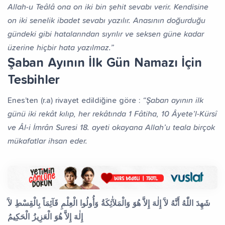
Allah-u Teâlâ ona on iki bin şehit sevabı verir. Kendisine
on iki senelik ibadet sevabı yazılır. Anasının doğurduğu
gündeki gibi hatalarından sıyrılır ve seksen güne kadar
üzerine hiçbir hata yazılmaz.”
Şaban Ayının İlk Gün Namazı İçin
Tesbihler
Enes’ten (r.a) rivayet edildiğine göre :
“Şaban ayının ilk
günü iki rekât kılıp, her rekâtında 1 Fâtiha, 10 Âyete’l-Kürsî
ve Âl-i İmrân Suresi 18. ayeti okayana Allah’u teala birçok
mükafatlar ihsan eder.
شَهِدَ اللّٰهُ أَنَّهُ لآَ إِلٰهَ إِلاَّ هُوَ وَالْمَلآٰئِكَةُ وَأُولُوا الْعِلْمِ قَآئِمَاً بِالْقِسْطِ لآَ
إِلٰهَ إِلاَّ هُوَ الْعَزِيزُ الْحَكِيمُ