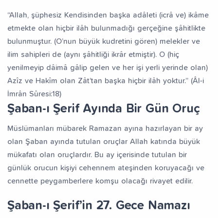
“Allah, şüphesiz Kendisinden başka adâleti (icrâ ve) ikâme
etmekte olan hiçbir ilâh bulunmadığı gerçeğine şâhitlikte
bulunmuştur. (O’nun büyük kudretini gören) melekler ve
ilim sahipleri de (aynı şâhitliği ikrâr etmiştir). O (hiç
yenilmeyip dâimâ gâlip gelen ve her işi yerli yerinde olan)
Azîz ve Hakîm olan Zât’tan başka hiçbir ilâh yoktur.” (Âl-i
İmrân Sûresi:18)
Şaban-ı Şerif Ayında Bir Gün Oruç
Müslümanları mübarek Ramazan ayına hazırlayan bir ay
olan Şaban ayında tutulan oruçlar Allah katında büyük
mükafatı olan oruçlardır. Bu ay içerisinde tutulan bir
günlük orucun kişiyi cehennem ateşinden koruyacağı ve
cennette peygamberlere komşu olacağı rivayet edilir.
Şaban-ı Şerif’in 27. Gece Namazı