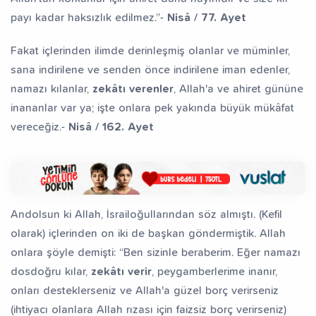
payı kadar haksızlık edilmez.”-
Nisâ / 77. Ayet
Fakat içlerinden ilimde derinleşmiş olanlar ve müminler,
sana indirilene ve senden önce indirilene iman edenler,
namazı kılanlar,
zekâtı verenler
, Allah'a ve ahiret gününe
inananlar var ya; işte onlara pek yakında büyük mükâfat
vereceğiz.-
Nisâ / 162. Ayet
Andolsun ki Allah, İsrailoğullarından söz almıştı. (Kefil
olarak) içlerinden on iki de başkan göndermiştik. Allah
onlara şöyle demişti: “Ben sizinle beraberim. Eğer namazı
dosdoğru kılar,
zekâtı verir
, peygamberlerime inanır,
onları desteklerseniz ve Allah'a güzel borç verirseniz
(ihtiyacı olanlara Allah rızası için faizsiz borç verirseniz)