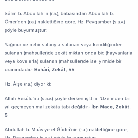
Sâlim b. Abdullah’ın (r.a.), babasından Abdullah b.
Ömer’den (r.a.) naklettiğine göre, Hz. Peygamber (s.a.v.)
şöyle buyurmuştur:
Yağmur ve nehir sularıyla sulanan veya kendiliğinden
sulanan (mahsuller)de zekât miktarı onda bir; (hayvanlarla
veya kovalarla) sulanan (mahsuller)de ise, yirmide bir
oranındadır.-
Buhârî, Zekât, 55
Hz. Âişe (r.a.) diyor ki:
Allah Resûlü’nü (s.a.v.) şöyle derken işittim: ‘Üzerinden bir
yıl geçmeyen mal zekâta tâbi değildir.-
İbn Mâce, Zekât,
5
Abdullah b. Muâviye el-Ğâdırî’nin (r.a.) naklettiğine göre,
Hz. Peygamber (s.a.v.) şöyle buyurmuştur: