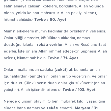
satın almaya çalışan) kölelere, borçlulara, Allah yolunda
olana, yolda kalana mahsustur. Allah pek iyi bilendir,
hikmet sahibidir.-
Tevbe / 60. Ayet
Mümin erkeklerle mümin kadınlar da birbirlerinin velileridir.
Onlar iyiliği emreder, kötülükten alıkorlar, namazı
dosdoğru kılarlar,
zekâtı verirler
, Allah ve Resûlüne itaat
ederler. İşte onlara Allah rahmet edecektir. Şüphesiz Allah
azîzdir, hikmet sahibidir.-
Tevbe / 71. Ayet
Onların mallarından sadaka
(zekât)
al; bununla onları
(günahlardan) temizlersin, onları arıtıp yüceltirsin. Ve onlar
için dua et. Çünkü senin duan onlar için sükûnettir (onları
yatıştırır). Allah işitendir, bilendir.-
Tevbe / 103. Ayet
Nerede olursam olayım, O beni mübarek kıldı; yaşadığım
sürece bana namazı ve
zekâtı
emretti.-
Meryem / 31.