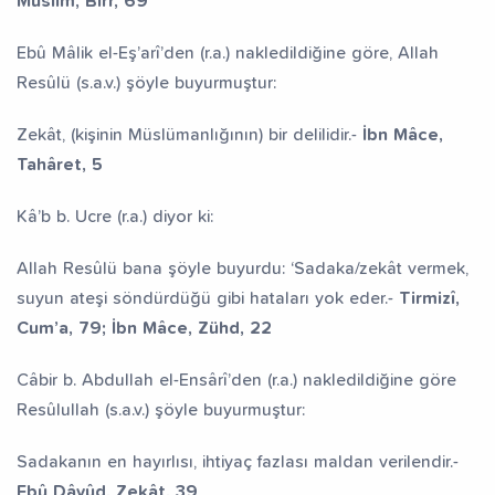
Müslim, Birr, 69
Ebû Mâlik el-Eş’arî’den (r.a.) nakledildiğine göre, Allah
Resûlü (s.a.v.) şöyle buyurmuştur:
Zekât, (kişinin Müslümanlığının) bir delilidir.-
İbn Mâce,
Tahâret, 5
Kâ’b b. Ucre (r.a.) diyor ki:
Allah Resûlü bana şöyle buyurdu: ‘Sadaka/zekât vermek,
suyun ateşi söndürdüğü gibi hataları yok eder.-
Tirmizî,
Cum’a, 79; İbn Mâce, Zühd, 22
Câbir b. Abdullah el-Ensârî’den (r.a.) nakledildiğine göre
Resûlullah (s.a.v.) şöyle buyurmuştur:
Sadakanın en hayırlısı, ihtiyaç fazlası maldan verilendir.-
Ebû Dâvûd, Zekât, 39