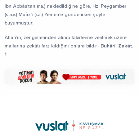
İbn Abbâs’tan (r.a.) nakledildiğine göre, Hz. Peygamber
(s.a.v.) Muâz’ı (r.a.) Yemen’e gönderirken şöyle
buyurmuştur:
Allah’ın, zenginlerinden alınıp fakirlerine verilmek üzere
mallarına zekâtı farz kıldığını onlara bildir.-
Buhârî, Zekât,
1