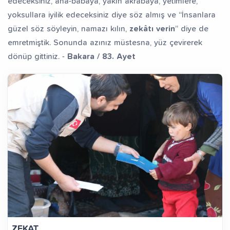
edeceksiniz, ana-babaya, yakın akrabaya, yetimlere,
yoksullara iyilik edeceksiniz diye söz almış ve “İnsanlara
güzel söz söyleyin, namazı kılın,
zekâtı verin
” diye de
emretmiştik. Sonunda azınız müstesna, yüz çevirerek
dönüp gittiniz. -
Bakara / 83. Ayet
ZEKAT