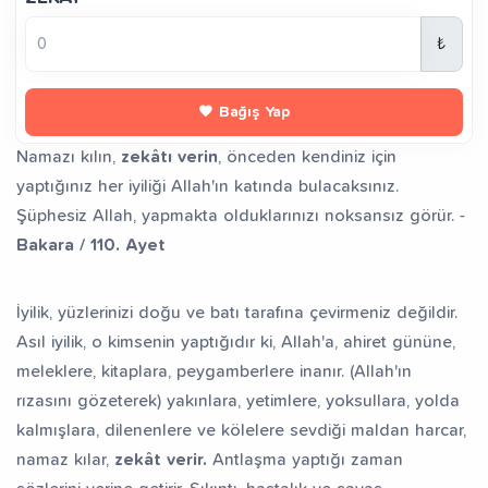
fız Yetiştiriyorum
Dev Külliye Projesi
Kur’an-ı
₺
Bağış Yap
Namazı kılın,
zekâtı verin
, önceden kendiniz için
yaptığınız her iyiliği Allah'ın katında bulacaksınız.
Şüphesiz Allah, yapmakta olduklarınızı noksansız görür. -
Bakara / 110. Ayet
İyilik, yüzlerinizi doğu ve batı tarafına çevirmeniz değildir.
Asıl iyilik, o kimsenin yaptığıdır ki, Allah'a, ahiret gününe,
meleklere, kitaplara, peygamberlere inanır. (Allah'ın
rızasını gözeterek) yakınlara, yetimlere, yoksullara, yolda
kalmışlara, dilenenlere ve kölelere sevdiği maldan harcar,
namaz kılar,
zekât verir.
Antlaşma yaptığı zaman