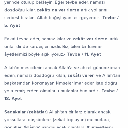
yerinde oturup bekleyin. Eğer tevbe eder, namazı
dosdoğru kılar,
zekâtı da verirlerse
artık yollarını
serbest bırakın. Allah bağışlayan, esirgeyendir.-
Tevbe /
5. Ayet
Fakat tevbe eder, namaz kılar ve
zekât verirlerse
, artık
onlar dinde kardeşlerinizdir. Biz, bilen bir kavme
âyetlerimizi böyle açıklıyoruz.-
Tevbe / 11. Ayet
Allah'ın mescitlerini ancak Allah'a ve ahiret gününe iman
eden, namazı dosdoğru kılan,
zekâtı veren
ve Allah'tan
başkasından korkmayan kimseler imar eder. İşte doğru
yola ermişlerden olmaları umulanlar bunlardır.-
Tevbe /
18. Ayet
Sadakalar (zekâtlar)
Allah'tan bir farz olarak ancak,
yoksullara, düşkünlere, (zekât toplayan) memurlara,
gönülleri (İslâm'a) ısındırılacak olanlara, (hürriyetlerini