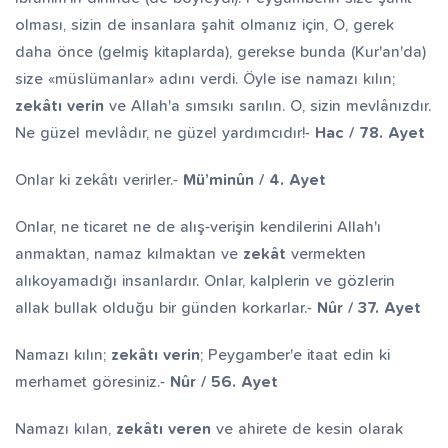
olması, sizin de insanlara şahit olmanız için, O, gerek
daha önce (gelmiş kitaplarda), gerekse bunda (Kur'an'da)
size «müslümanlar» adını verdi. Öyle ise namazı kılın;
zekâtı verin
ve Allah'a sımsıkı sarılın. O, sizin mevlânızdır.
Ne güzel mevlâdır, ne güzel yardımcıdır!-
Hac / 78. Ayet
Onlar ki zekâtı verirler.-
Mü’minûn / 4. Ayet
Onlar, ne ticaret ne de alış-verişin kendilerini Allah'ı
anmaktan, namaz kılmaktan ve
zekât
vermekten
alıkoyamadığı insanlardır. Onlar, kalplerin ve gözlerin
allak bullak olduğu bir günden korkarlar.-
Nûr / 37. Ayet
Namazı kılın;
zekâtı verin
; Peygamber'e itaat edin ki
merhamet göresiniz.-
Nûr / 56. Ayet
Namazı kılan,
zekâtı veren
ve ahirete de kesin olarak