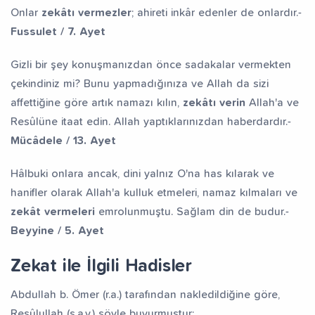
Onlar
zekâtı vermezler
; ahireti inkâr edenler de onlardır.-
Fussulet / 7. Ayet
Gizli bir şey konuşmanızdan önce sadakalar vermekten
çekindiniz mi? Bunu yapmadığınıza ve Allah da sizi
affettiğine göre artık namazı kılın,
zekâtı verin
Allah'a ve
Resûlüne itaat edin. Allah yaptıklarınızdan haberdardır.-
Mücâdele / 13. Ayet
Hâlbuki onlara ancak, dini yalnız O'na has kılarak ve
hanifler olarak Allah'a kulluk etmeleri, namaz kılmaları ve
zekât vermeleri
emrolunmuştu. Sağlam din de budur.-
Beyyine / 5. Ayet
Zekat ile İlgili Hadisler
Abdullah b. Ömer (r.a.) tarafından nakledildiğine göre,
Resûlullah (s.a.v.) şöyle buyurmuştur: