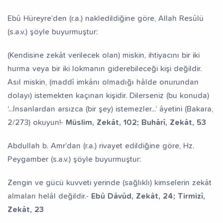
Ebû Hüreyre’den (r.a.) nakledildiğine göre, Allah Resûlü
(s.a.v.) şöyle buyurmuştur:
(Kendisine zekât verilecek olan) miskin, ihtiyacını bir iki
hurma veya bir iki lokmanın giderebileceği kişi değildir.
Asıl miskin, (maddî imkânı olmadığı hâlde onurundan
dolayı) istemekten kaçınan kişidir. Dilerseniz (bu konuda)
‘...İnsanlardan arsızca (bir şey) istemezler...’ âyetini (Bakara,
2/273) okuyun!-
Müslim, Zekât, 102; Buhârî, Zekât, 53
Abdullah b. Amr’dan (r.a.) rivayet edildiğine göre, Hz.
Peygamber (s.a.v.) şöyle buyurmuştur:
Zengin ve gücü kuvveti yerinde (sağlıklı) kimselerin zekât
almaları helâl değildir.-
Ebû Dâvûd, Zekât, 24; Tirmizî,
Zekât, 23