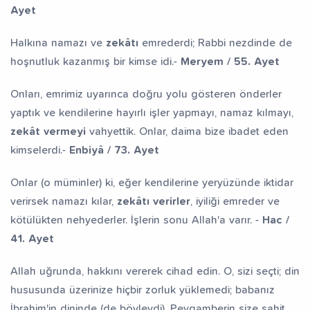
Ayet
Halkına namazı ve
zekâtı
emrederdi; Rabbi nezdinde de
hoşnutluk kazanmış bir kimse idi.-
Meryem / 55. Ayet
Onları, emrimiz uyarınca doğru yolu gösteren önderler
yaptık ve kendilerine hayırlı işler yapmayı, namaz kılmayı,
zekât vermeyi
vahyettik. Onlar, daima bize ibadet eden
kimselerdi.-
Enbiyâ / 73. Ayet
Onlar (o müminler) ki, eğer kendilerine yeryüzünde iktidar
verirsek namazı kılar,
zekâtı verirler
, iyiliği emreder ve
kötülükten nehyederler. İşlerin sonu Allah'a varır. -
Hac /
41. Ayet
Allah uğrunda, hakkını vererek cihad edin. O, sizi seçti; din
hususunda üzerinize hiçbir zorluk yüklemedi; babanız
İbrahim'in dininde (de böyleydi). Peygamberin size şahit