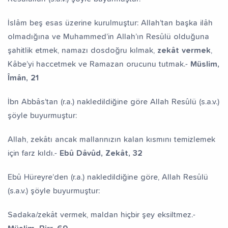
İslâm beş esas üzerine kurulmuştur: Allah’tan başka ilâh
olmadığına ve Muhammed’in Allah’ın Resûlü olduğuna
şahitlik etmek, namazı dosdoğru kılmak,
zekât vermek
,
Kâbe’yi haccetmek ve Ramazan orucunu tutmak.-
Müslim,
Îmân, 21
İbn Abbâs’tan (r.a.) nakledildiğine göre Allah Resûlü (s.a.v.)
şöyle buyurmuştur:
Allah, zekâtı ancak mallarınızın kalan kısmını temizlemek
için farz kıldı.-
Ebû Dâvûd, Zekât, 32
Ebû Hüreyre’den (r.a.) nakledildiğine göre, Allah Resûlü
(s.a.v.) şöyle buyurmuştur:
Sadaka/zekât vermek, maldan hiçbir şey eksiltmez.-