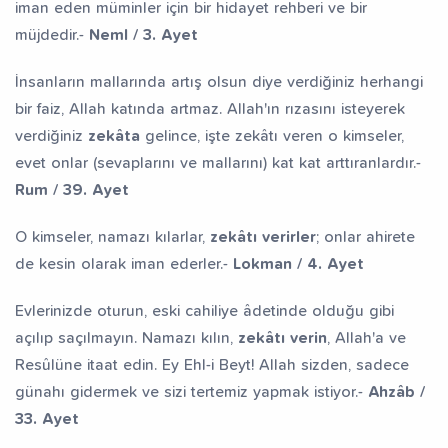
iman eden müminler için bir hidayet rehberi ve bir
müjdedir.-
Neml / 3. Ayet
İnsanların mallarında artış olsun diye verdiğiniz herhangi
bir faiz, Allah katında artmaz. Allah'ın rızasını isteyerek
verdiğiniz
zekâta
gelince, işte zekâtı veren o kimseler,
evet onlar (sevaplarını ve mallarını) kat kat arttıranlardır.-
Rum / 39. Ayet
O kimseler, namazı kılarlar,
zekâtı verirler
; onlar ahirete
de kesin olarak iman ederler.-
Lokman / 4. Ayet
Evlerinizde oturun, eski cahiliye âdetinde olduğu gibi
açılıp saçılmayın. Namazı kılın,
zekâtı verin
, Allah'a ve
Resûlüne itaat edin. Ey Ehl-i Beyt! Allah sizden, sadece
günahı gidermek ve sizi tertemiz yapmak istiyor.-
Ahzâb /
33. Ayet