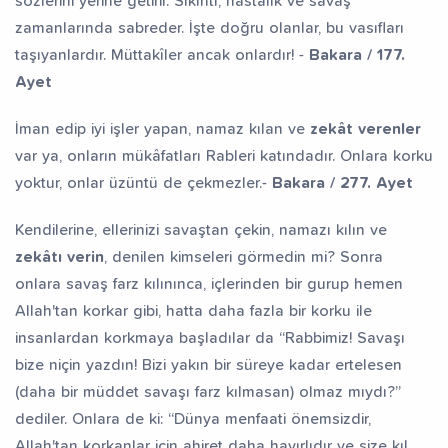
sözlerini yerine getirir. Sıkıntı, hastalık ve savaş
zamanlarında sabreder. İşte doğru olanlar, bu vasıfları
taşıyanlardır. Müttakîler ancak onlardır! -
Bakara / 177.
Ayet
İman edip iyi işler yapan, namaz kılan ve
zekât verenler
var ya, onların mükâfatları Rableri katındadır. Onlara korku
yoktur, onlar üzüntü de çekmezler.-
Bakara / 277. Ayet
Kendilerine, ellerinizi savaştan çekin, namazı kılın ve
zekâtı verin
, denilen kimseleri görmedin mi? Sonra
onlara savaş farz kılınınca, içlerinden bir gurup hemen
Allah'tan korkar gibi, hatta daha fazla bir korku ile
insanlardan korkmaya başladılar da “Rabbimiz! Savaşı
bize niçin yazdın! Bizi yakın bir süreye kadar ertelesen
(daha bir müddet savaşı farz kılmasan) olmaz mıydı?”
dediler. Onlara de ki: “Dünya menfaati önemsizdir,
Allah'tan korkanlar için ahiret daha hayırlıdır ve size kıl