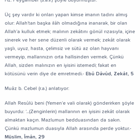
Üç şey vardır ki onları yapan kimse imanın tadını almış
olur: Allah’tan başka ilâh olmadığına inanarak, bir olan
Allah’a kulluk etmek; malının zekâtını gönül rızasıyla, içine
sinerek ve her sene düzenli olarak vermek; zekât olarak
yaşlı, uyuz, hasta, çelimsiz ve sütü az olan hayvanı
vermeyip, mallarınızın orta hallisinden vermek. Çünkü
Allah, sizden malınızın en iyisini istemedi; fakat en
kötüsünü verin diye de emretmedi.-
Ebû Dâvûd, Zekât, 5
Muâz b. Cebel (r.a.) anlatıyor:
Allah Resûlü beni (Yemen’e vali olarak) gönderirken şöyle
buyurdu: ‘...(Zenginlerin) mallarının en iyisini zekât olarak
almaktan kaçın. Mazlumun bedduasından da sakın.
Çünkü mazlumun duasıyla Allah arasında perde yoktur.-
Müslim, Îmân, 29