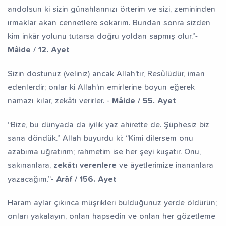
andolsun ki sizin günahlarınızı örterim ve sizi, zemininden
ırmaklar akan cennetlere sokarım. Bundan sonra sizden
kim inkâr yolunu tutarsa doğru yoldan sapmış olur.”-
Mâide / 12. Ayet
Sizin dostunuz (veliniz) ancak Allah'tır, Resûlüdür, iman
edenlerdir; onlar ki Allah'ın emirlerine boyun eğerek
namazı kılar, zekâtı verirler. -
Mâide / 55. Ayet
“Bize, bu dünyada da iyilik yaz ahirette de. Şüphesiz biz
sana döndük.” Allah buyurdu ki: “Kimi dilersem onu
azabıma uğratırım; rahmetim ise her şeyi kuşatır. Onu,
sakınanlara,
zekâtı verenlere
ve âyetlerimize inananlara
yazacağım.”-
Arâf / 156. Ayet
Haram aylar çıkınca müşrikleri bulduğunuz yerde öldürün;
onları yakalayın, onları hapsedin ve onları her gözetleme