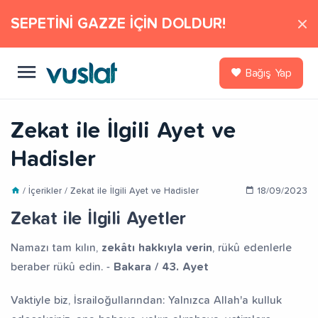
SEPETİNİ GAZZE İÇİN DOLDUR!
Bağış Yap
Zekat ile İlgili Ayet ve
Hadisler
/ İçerikler / Zekat ile İlgili Ayet ve Hadisler
18/09/2023
Zekat ile İlgili Ayetler
Namazı tam kılın,
zekâtı hakkıyla verin
, rükû edenlerle
beraber rükû edin. -
Bakara / 43. Ayet
Vaktiyle biz, İsrailoğullarından: Yalnızca Allah'a kulluk